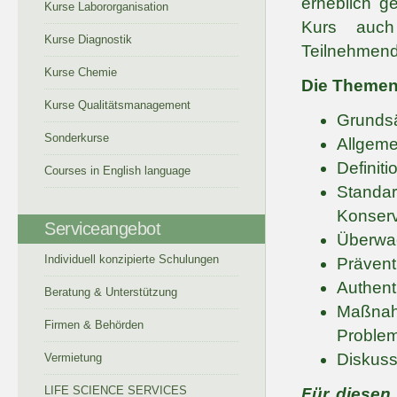
erheblich g
Kurse Labororganisation
Kurs auch
Kurse Diagnostik
Teilnehmend
Kurse Chemie
Die Themen 
Kurse Qualitätsmanagement
Grundsä
Sonderkurse
Allgemei
Definit
Courses in English language
Standa
Konserv
Serviceangebot
Überwac
Individuell konzipierte Schulungen
Prävent
Authenti
Beratung & Unterstützung
Maßnah
Firmen & Behörden
Proble
Diskuss
Vermietung
LIFE SCIENCE SERVICES
Für diesen