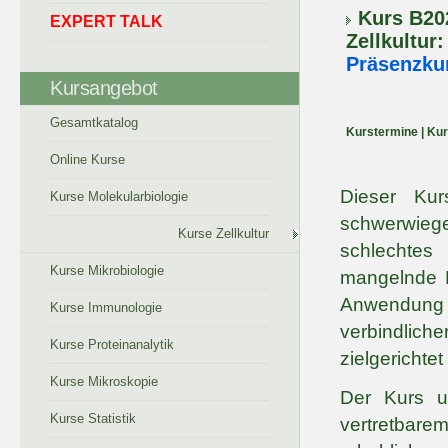
Kurs B20
EXPERT TALK
Zellkultur
Präsenzkur
Kursangebot
Gesamtkatalog
Kurstermine
|
Kur
Online Kurse
Dieser Kur
Kurse Molekularbiologie
schwerwieg
Kurse Zellkultur
schlechtes
Kurse Mikrobiologie
mangelnde R
Anwendung v
Kurse Immunologie
verbindlic
Kurse Proteinanalytik
zielgerichte
Kurse Mikroskopie
Der Kurs um
Kurse Statistik
vertretbare